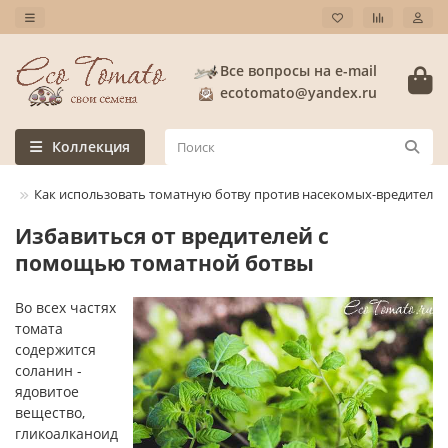
Все вопросы на e-mail
ecotomato@yandex.ru
Коллекция
ьи
Как использовать томатную ботву против насекомых-вредителей
Избавиться от вредителей с
помощью томатной ботвы
Во всех частях
томата
содержится
соланин -
ядовитое
вещество,
гликоалканоид