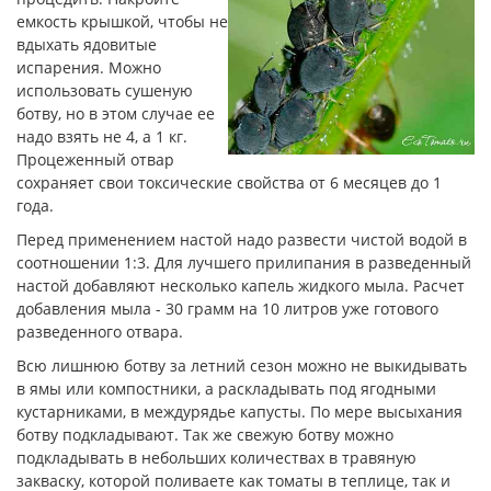
емкость крышкой, чтобы не
вдыхать ядовитые
испарения. Можно
использовать сушеную
ботву, но в этом случае ее
надо взять не 4, а 1 кг.
Процеженный отвар
сохраняет свои токсические свойства от 6 месяцев до 1
года.
Перед применением настой надо развести чистой водой в
соотношении 1:3. Для лучшего прилипания в разведенный
настой добавляют несколько капель жидкого мыла. Расчет
добавления мыла - 30 грамм на 10 литров уже готового
разведенного отвара.
Всю лишнюю ботву за летний сезон можно не выкидывать
в ямы или компостники, а раскладывать под ягодными
кустарниками, в междурядье капусты. По мере высыхания
ботву подкладывают. Так же свежую ботву можно
подкладывать в небольших количествах в травяную
закваску, которой поливаете как томаты в теплице, так и