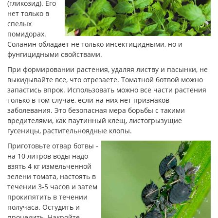
(гликозид). Его
нет только в
спелых
помидорах.
Соланин обладает не только инсектицидными, но и
фунгицидными свойствами.
При формировании растения, удаляя листву и пасынки, не
выкидывайте все, что отрезаете. Томатной ботвой можно
запастись впрок. Использовать можно все части растения
только в том случае, если на них нет признаков
заболевания. Это безопасная мера борьбы с такими
вредителями, как паутинный клещ, листогрызущие
гусеницы, растительноядные клопы.
Приготовьте отвар ботвы -
на 10 литров воды надо
взять 4 кг измельченной
зелени томата, настоять в
течении 3-5 часов и затем
прокипятить в течении
получаса. Остудить и
процедить. Накройте