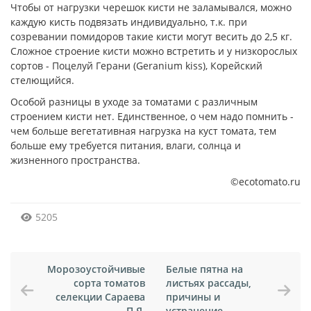
Чтобы от нагрузки черешок кисти не заламывался, можно
каждую кисть подвязать индивидуально, т.к. при
созревании помидоров такие кисти могут весить до 2,5 кг.
Сложное строение кисти можно встретить и у низкорослых
сортов - Поцелуй Герани (Geranium kiss), Корейский
стелющийся.
Особой разницы в уходе за томатами с различным
строением кисти нет. Единственное, о чем надо помнить -
чем больше вегетативная нагрузка на куст томата, тем
больше ему требуется питания, влаги, солнца и
жизненного пространства.
©ecotomato.ru
5205
Морозоустойчивые
Белые пятна на
сорта томатов
листьях рассады,
селекции Сараева
причины и
П.Я.
устранение