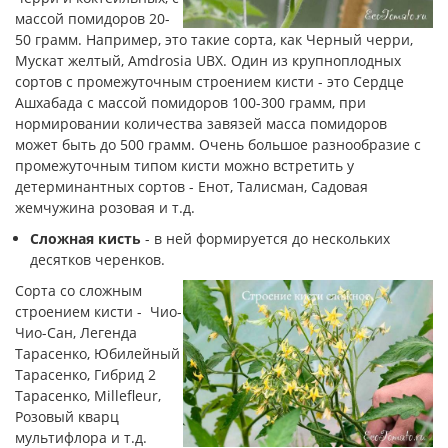
массой помидоров 20-
50 грамм. Например, это такие сорта, как Черный черри,
Мускат желтый, Amdrosia UBX. Один из крупноплодных
сортов с промежуточным строением кисти - это Сердце
Ашхабада с массой помидоров 100-300 грамм, при
нормировании количества завязей масса помидоров
может быть до 500 грамм. Очень большое разнообразие с
промежуточным типом кисти можно встретить у
детерминантных сортов - Енот, Талисман, Садовая
жемчужина розовая и т.д.
Сложная кисть
- в ней формируется до нескольких
десятков черенков.
Сорта со сложным
строением кисти - Чио-
Чио-Сан, Легенда
Тарасенко, Юбилейный
Тарасенко, Гибрид 2
Тарасенко, Millefleur,
Розовый кварц
мультифлора и т.д.