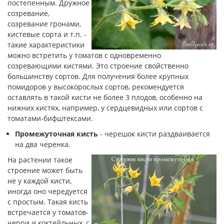
постепенным. Дружное
созревание,
созревание гронами,
кистевые сорта и т.п. -
такие характеристики
можно встретить у томатов с одновременно
созревающими кистями. Это строение свойственно
большинству сортов. Для получения более крупных
помидоров у высокорослых сортов, рекомендуется
оставлять в такой кисти не более 3 плодов, особенно на
нижних кистях, например, у сердцевидных или сортов с
томатами-бифштексами.
Промежуточная кисть
- черешок кисти раздваивается
на два черенка.
На растении такое
строение может быть
не у каждой кисти,
иногда оно чередуется
с простым. Такая кисть
встречается у томатов-
черри и коктейльных, с