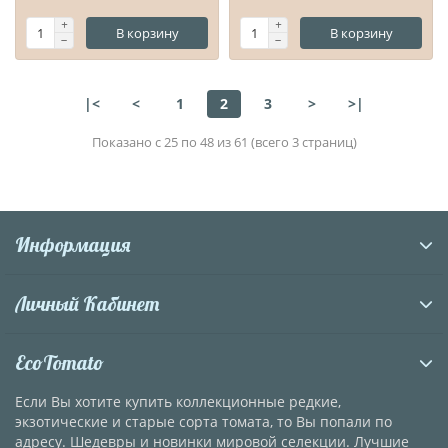
В корзину
В корзину
|<
<
1
2
3
>
>|
Показано с 25 по 48 из 61 (всего 3 страниц)
Информация
Личный Кабинет
EcoTomato
Если Вы хотите купить коллекционные редкие,
экзотические и старые сорта томата, то Вы попали по
адресу. Шедевры и новинки мировой селекции. Лучшие