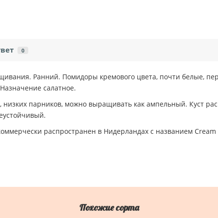
твет
0
ащивания. Ранний. Помидоры кремового цвета, почти белые, п
. Назначение салатное.
, низких парников, можно выращивать как ампельный. Куст рас
неустойчивый.
коммерчески распространен в Нидерландах с названием Cream 
Похожие сорта