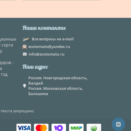
Наши контакты
кционные
Все вопросы на e-mail
е сорта
ecotomato@yandex.ru
у.
info@ecotomato.ru
доров -
Наш адрес
а
год.
Россия. Новгородская область,
Валдай
Россия. Московская область,
Балашиха
 текста запрещено.