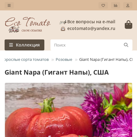
Все вопросы на e-mail
ecotomato@yandex.ru
Коллекция
окорослые сорта томатов
Розовые
Giant Napa (Гигант Напы), СШ
Giant Napa (Гигант Напы), США