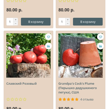
80.00 р.
80.00 р.
В корзину
В корзину
Славский Розовый
Grandpa's Cock's Plume
(Перышко дедушкиного
петуха), США
4 отзыва
80.00 р.
80.00 р.