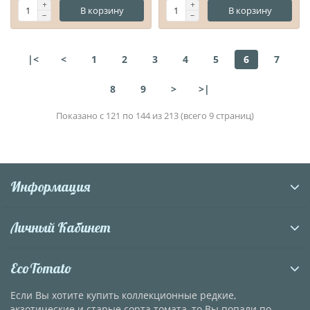
В корзину
В корзину
|<
<
1
2
3
4
5
6
7
8
9
>
>|
Показано с 121 по 144 из 213 (всего 9 страниц)
Информация
Личный Кабинет
EcoTomato
Если Вы хотите купить коллекционные редкие,
экзотические и старые сорта томата, то Вы попали по