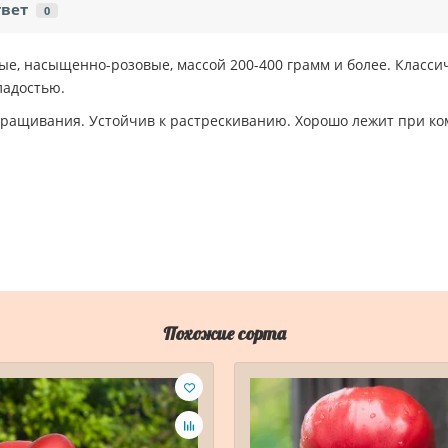
твет
0
е, насыщенно-розовые, массой 200-400 грамм и более. Класс
сладостью.
ыращивания. Устойчив к растрескиванию. Хорошо лежит при ко
Похожие сорта