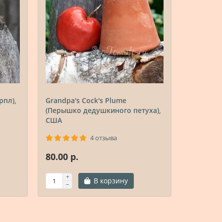
рпл),
Grandpa's Cock's Plume
Славски
(Перышко дедушкиного петуха),
США
4 отзыва
80.00 р.
80.00 р.
В корзину