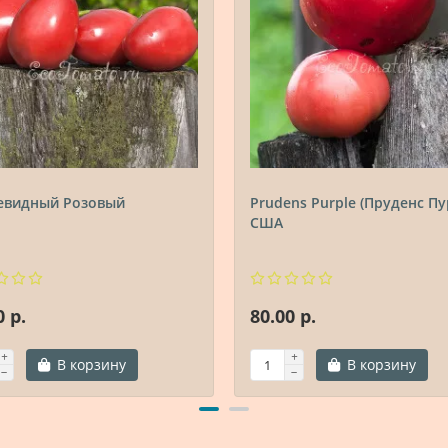
евидный Розовый
Prudens Purple (Пруденс Пу
США
0 р.
80.00 р.
В корзину
В корзину