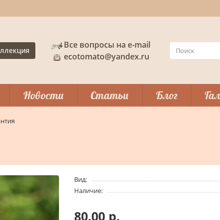
Все вопросы на e-mail
ллекция
ecotomato@yandex.ru
Новости
Статьи
Блог
Гал
антия
Вид:
Наличие:
80.00 р.