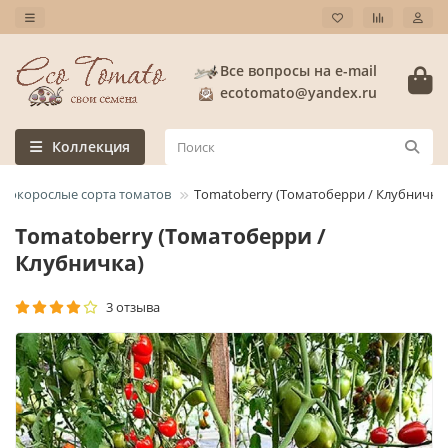
Все вопросы на e-mail
ecotomato@yandex.ru
Коллекция
сокорослые сорта томатов
Tomatoberry (Томатоберри / Клубничка)
Tomatoberry (Томатоберри /
Клубничка)
3 отзыва