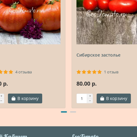
Сибирское застолье
4 отзыва
1 отзыв
0 р.
80.00 р.
В корзину
В корзину
й Кабинет
EcoTomato