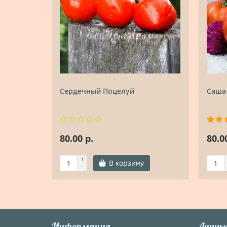
Сердечный Поцелуй
Саша
80.00 р.
80.0
В корзину
Информация
Личны