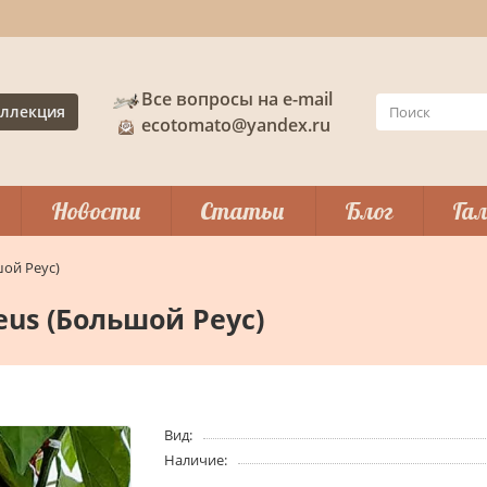
Все вопросы на e-mail
ллекция
ecotomato@yandex.ru
Новости
Статьи
Блог
Гал
шой Реус)
eus (Большой Реус)
Вид:
Наличие: