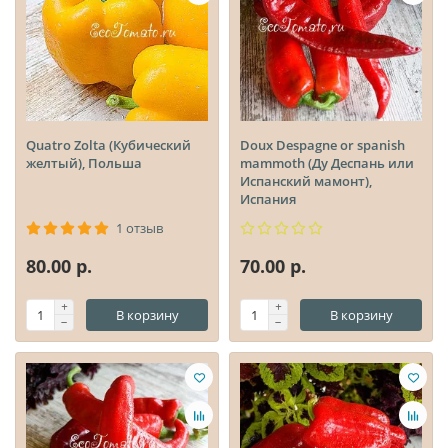
Quatro Zolta (Кубический
Doux Despagne or spanish
желтый), Польша
mammoth (Ду Деспань или
Испанский мамонт),
Испания
1 отзыв
80.00 р.
70.00 р.
В корзину
В корзину