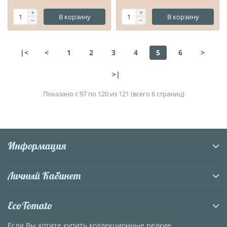
В корзину
В корзину
|<
<
1
2
3
4
5
6
>
>|
Показано с 97 по 120 из 121 (всего 6 страниц)
Информация
Личный Кабинет
EcoTomato
Если Вы хотите купить коллекционные редкие,