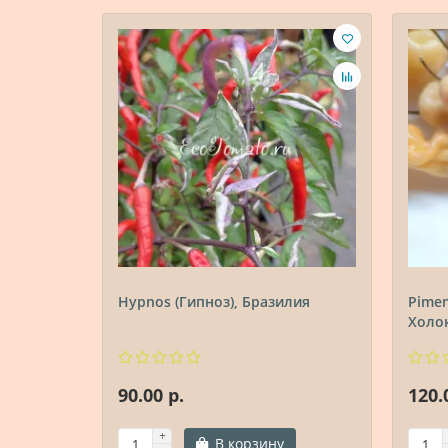
Hypnos (Гипноз), Бразилия
Pimen
Холок
90.00 р.
120.
В корзину