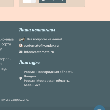
Наши контакты
кционные
Все вопросы на e-mail
е сорта
ecotomato@yandex.ru
у.
info@ecotomato.ru
доров -
Наш адрес
а
год.
Россия. Новгородская область,
Валдай
Россия. Московская область,
Балашиха
 текста запрещено.