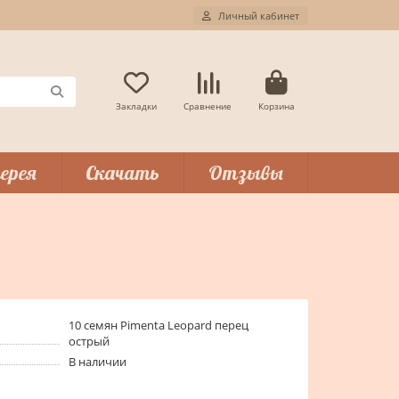
Личный кабинет
Закладки
Сравнение
Корзина
ерея
Скачать
Отзывы
10 семян Pimenta Leopard перец
острый
В наличии