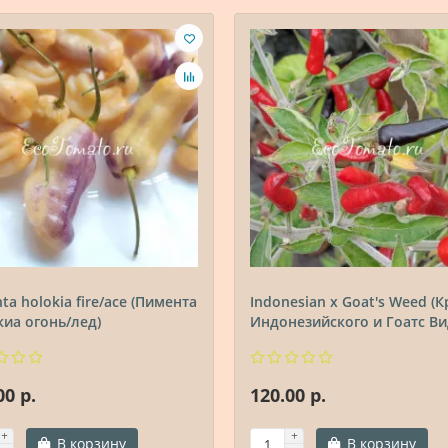
ta holokia fire/ace (Пимента
Indonesian x Goat's Weed (К
иа огонь/лед)
Индонезийского и Гоатс Ви
00 р.
120.00 р.
В корзину
В корзину