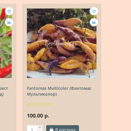
рест
Fantomas Multicolor (Фантомас
Biquinio 
д)
Мультиколор)
Бразили
100.00 р.
100.00 
В корзину