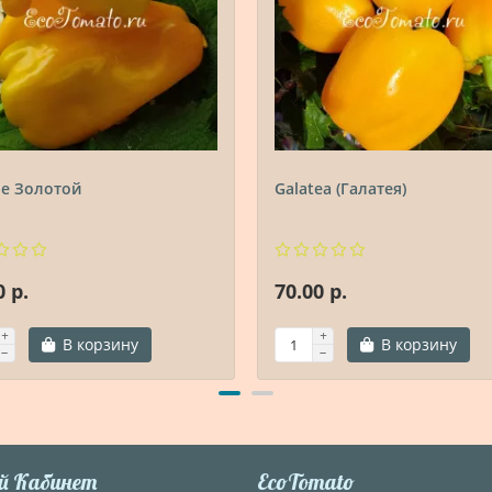
ре Золотой
Galatea (Галатея)
0 р.
70.00 р.
В корзину
В корзину
й Кабинет
EcoTomato