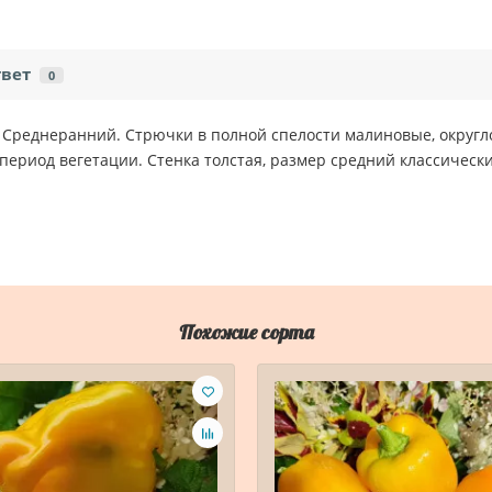
твет
0
м. Среднеранний. Стрючки в полной спелости малиновые, окру
период вегетации. Стенка толстая, размер средний классическ
Похожие сорта