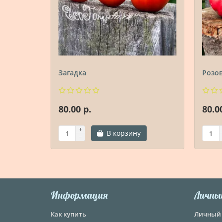
Загадка
Розо
80.00 р.
80.0
В корзину
Информация
Личны
Как купить
Личный 