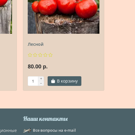
Лесной
Лучезарн
80.00 р.
80.00 р.
В корзину
Наши контакты
кционные
Все вопросы на e-mail