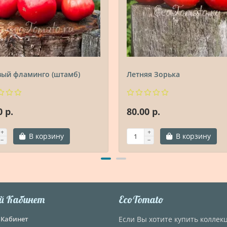
вый фламинго (штамб)
Летняя Зорька
0 р.
80.00 р.
В корзину
В корзину
й Кабинет
EcoTomato
Кабинет
Если Вы хотите купить колле