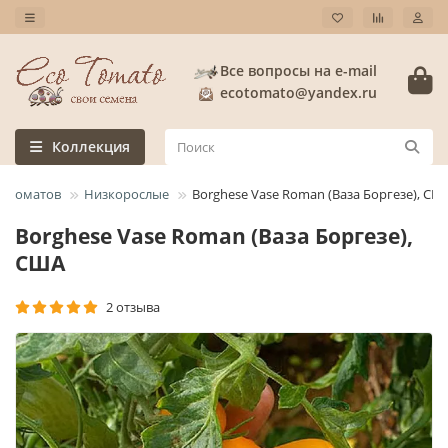
Все вопросы на e-mail
ecotomato@yandex.ru
Коллекция
а томатов
Низкорослые
Borghese Vase Roman (Ваза Боргезе), СШ
Borghese Vase Roman (Ваза Боргезе),
США
2 отзыва