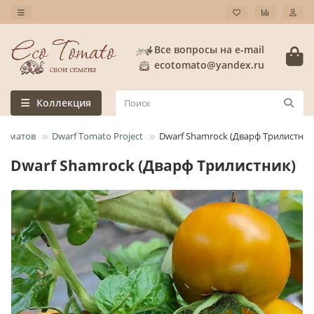
Все вопросы на e-mail
ecotomato@yandex.ru
Коллекция
 томатов
Dwarf Tomato Project
Dwarf Shamrock (Дварф Трилистник
Dwarf Shamrock (Дварф Трилистник)