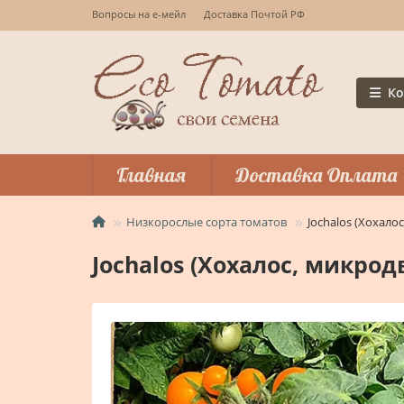
Вопросы на е-мейл
Доставка Почтой РФ
Ко
Главная
Доставка Оплата
Низкорослые сорта томатов
Jochalos (Хохало
Jochalos (Хохалос, микрод