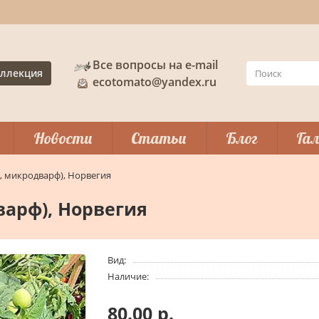
Все вопросы на e-mail
ллекция
ecotomato@yandex.ru
Новости
Статьи
Блог
Гал
с, микродварф), Норвегия
варф), Норвегия
Вид:
Наличие:
80.00 р.