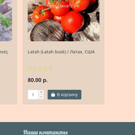
ке),
Latah (Latah busk) / Латах, США
Tip Top (
80.00 р.
80.00 р.
В корзину
Наши контакты