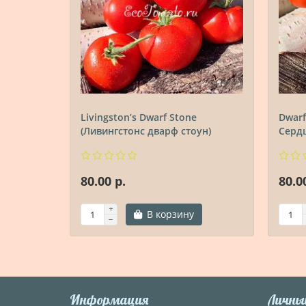
Livingston’s Dwarf Stone
Dwarf
(Ливингстонс дварф стоун)
Сердц
80.00 р.
80.0
В корзину
Информация
Личны