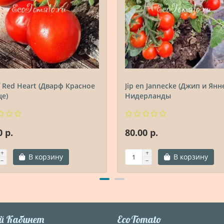
 Red Heart (Дварф Красное
Jip en Jannecke (Джип и Янне
е)
Нидерланды
0 р.
80.00 р.
В корзину
В корзину
й Кабинет
EcoTomato