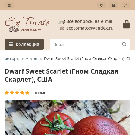
Все вопросы на e-mail
ecotomato@yandex.ru
Коллекция
слые сорта томатов
Dwarf Sweet Scarlet (Гном Сладкая Скарлет), США
Dwarf Sweet Scarlet (Гном Сладкая
Скарлет), США
1 отзыв