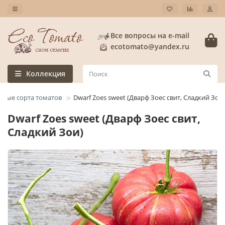
Все вопросы на e-mail
ecotomato@yandex.ru
Коллекция
слые сорта томатов
Dwarf Zoes sweet (Дварф Зоес свит, Сладкий Зои)
Dwarf Zoes sweet (Дварф Зоес свит,
Сладкий Зои)