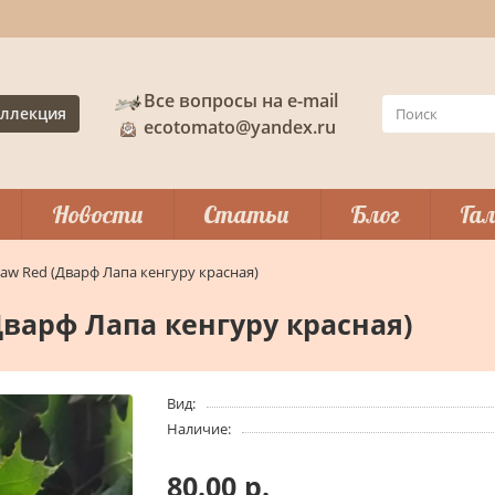
Все вопросы на e-mail
ллекция
ecotomato@yandex.ru
Новости
Статьи
Блог
Гал
aw Red (Дварф Лапа кенгуру красная)
Дварф Лапа кенгуру красная)
Вид:
Наличие:
80.00 р.