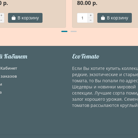
0 р.
80.00 р.
В корзину
В корзину
й Кабинет
EcoTomato
Кабинет
Если Вы хотите купить колле
редкие, экзотические и стары
 заказов
томата, то Вы попали по адрес
и
Шедевры и новинки мировой
а
селекции. Лучшие сорта поми
залог хорошего урожая. Семен
томатов рассылаются круглый 