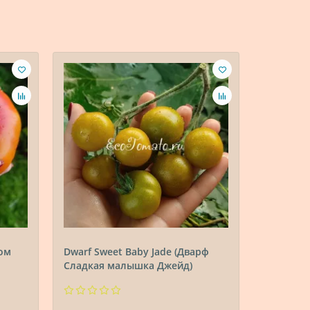
ном
Dwarf Sweet Baby Jade (Дварф
Dwarf Dea
Сладкая малышка Джейд)
Дианса К