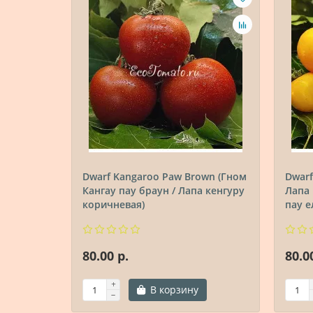
Dwarf Kangaroo Paw Brown (Гном
Dwarf
Кангау пау браун / Лапа кенгуру
Лапа 
коричневая)
пау е
80.00 р.
80.0
В корзину