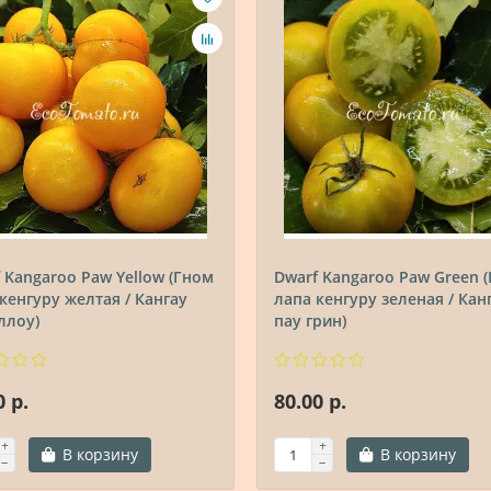
 Kangaroo Paw Yellow (Гном
Dwarf Kangaroo Paw Green 
кенгуру желтая / Кангау
лапа кенгуру зеленая / Кан
ллоу)
пау грин)
0 р.
80.00 р.
В корзину
В корзину