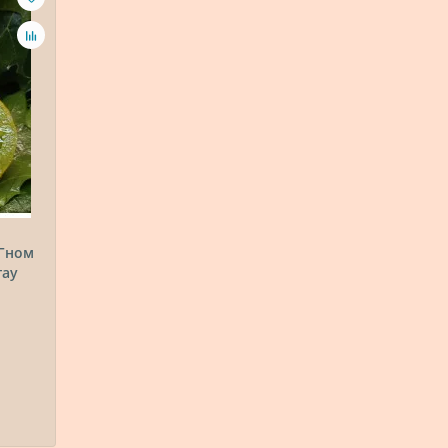
(Гном
гау