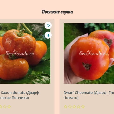
Похожие сорта
 Saxon donuts (Дварф
Dwarf Choemato (Дварф, Г
онские Пончики)
Чомато)