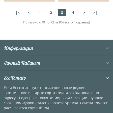
|<
<
1
2
3
4
>
>|
Показано с 49 по 72 из 90 (всего 4 страниц)
Информация
Личный Кабинет
EcoTomato
Если Вы хотите купить коллекционные редкие,
экзотические и старые сорта томата, то Вы попали по
адресу. Шедевры и новинки мировой селекции. Лучшие
сорта помидоров - залог хорошего урожая. Семена томатов
рассылаются круглый год.