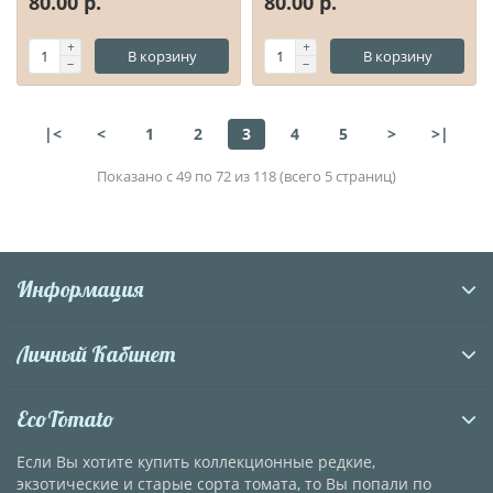
80.00 р.
80.00 р.
В корзину
В корзину
|<
<
1
2
3
4
5
>
>|
Показано с 49 по 72 из 118 (всего 5 страниц)
Информация
Личный Кабинет
EcoTomato
Если Вы хотите купить коллекционные редкие,
экзотические и старые сорта томата, то Вы попали по