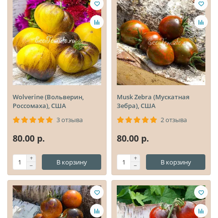
Wolverine (Вольверин,
Musk Zebra (Мускатная
Россомаха), США
Зебра), США
3 отзыва
2 отзыва
80.00 р.
80.00 р.
В корзину
В корзину