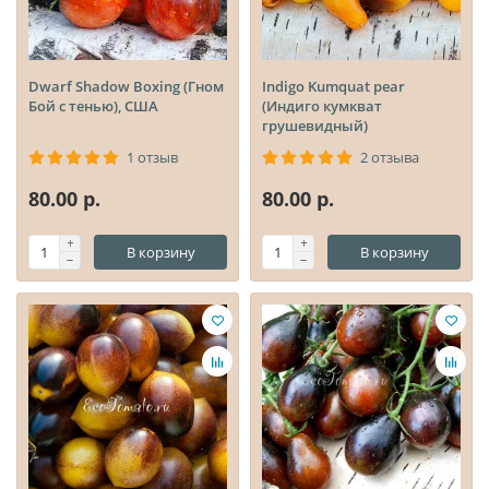
Dwarf Shadow Boxing (Гном
Indigo Kumquat pear
Бой с тенью), США
(Индиго кумкват
грушевидный)
1 отзыв
2 отзыва
80.00 р.
80.00 р.
В корзину
В корзину