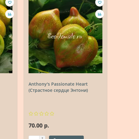
Anthony's Passionate Heart
Rebel Sta
(Страстное сердце Энтони)
(Восстав
истребит
розовый)
70.00 р.
80.00 р.