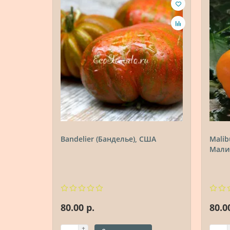
Bandelier (Банделье), США
Malib
Мали
80.00 р.
80.0