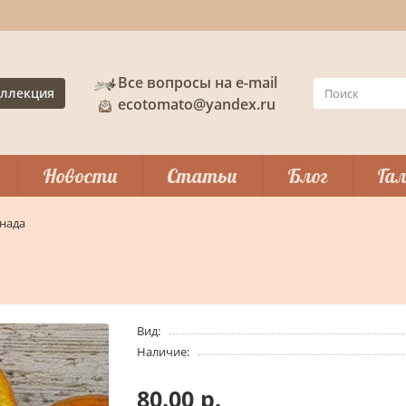
Все вопросы на e-mail
ллекция
ecotomato@yandex.ru
Новости
Статьи
Блог
Гал
анада
Вид:
Наличие:
80.00 р.