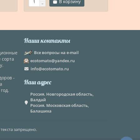
В корзину
Наши контакты
кционные
Все вопросы на e-mail
е сорта
ecotomato@yandex.ru
у.
info@ecotomato.ru
доров -
Наш адрес
а
год.
Россия. Новгородская область,
Валдай
Россия. Московская область,
Балашиха
 текста запрещено.