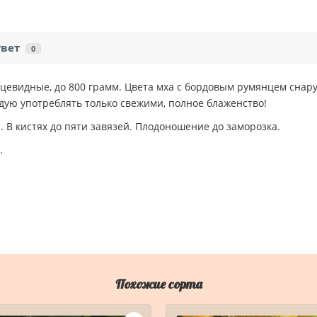
твет
0
евидные, до 800 грамм. Цвета мха с бордовым румянцем снару
ую употреблять только свежими, полное блаженство!
. В кистях до пяти завязей. Плодоношение до заморозка.
.
Похожие сорта