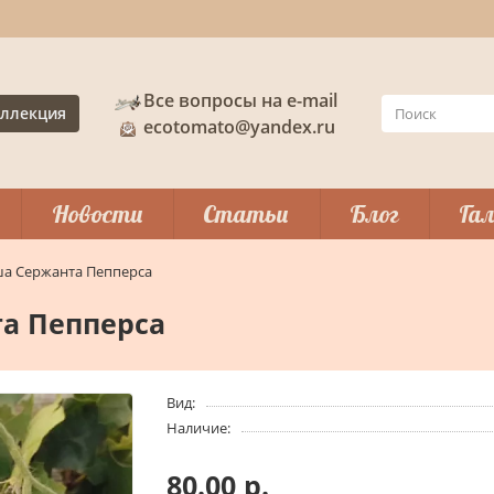
Все вопросы на e-mail
ллекция
ecotomato@yandex.ru
Новости
Статьи
Блог
Гал
ша Сержанта Пепперса
а Пепперса
Вид:
Наличие:
80.00 р.