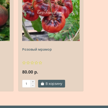
Розовый мрамор
Auermuo
Апгуэ)
80.00 р.
80.00 р.
В корзину