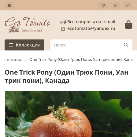
Все вопросы на e-mail
ecotomato@yandex.ru
Коллекция
рта томатов
One Trick Pony (Один Трюк Пони, Уан трик пони), Канада
One Trick Pony (Один Трюк Пони, Уан
трик пони), Канада