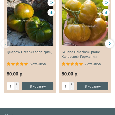
Quapaw Green (Квапа грин)
Gruene Helarios (Грюне
Хелариос), Германия
6 отзывов
7 отзывов
80.00 р.
80.00 р.
В корзину
В корзину