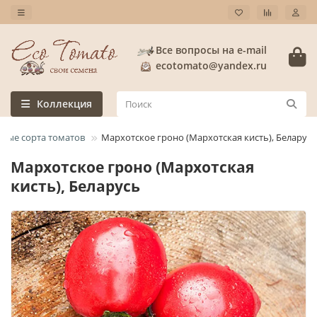
Все вопросы на e-mail
ecotomato@yandex.ru
Коллекция
лые сорта томатов
Мархотское гроно (Мархотская кисть), Беларусь
Мархотское гроно (Мархотская
кисть), Беларусь