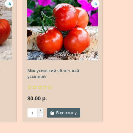
е
Минусинский яблочный
Минусин
усыпной
80.00 р.
80.00 р.
В корзину