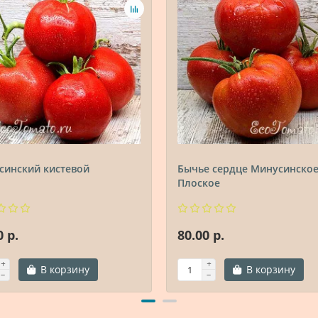
синский кистевой
Бычье сердце Минусинско
Плоское
0 р.
80.00 р.
В корзину
В корзину