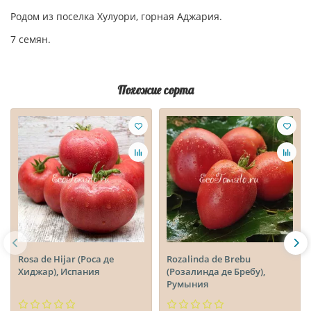
Родом из поселка Хулуори, горная Аджария.
7 семян.
Похожие сорта
Rosa de Hijar (Роса де
Rozalinda de Brebu
Хиджар), Испания
(Розалинда де Бребу),
Румыния