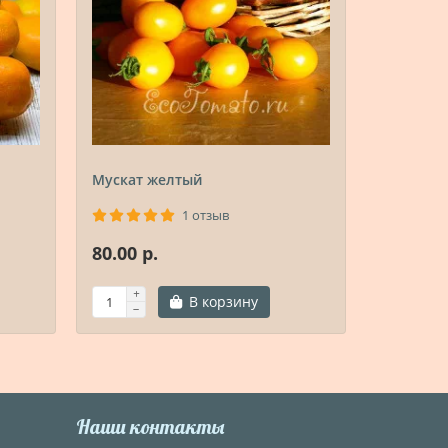
Мускат желтый
Превосх
1 отзыв
80.00 р.
80.00 р.
В корзину
Наши контакты