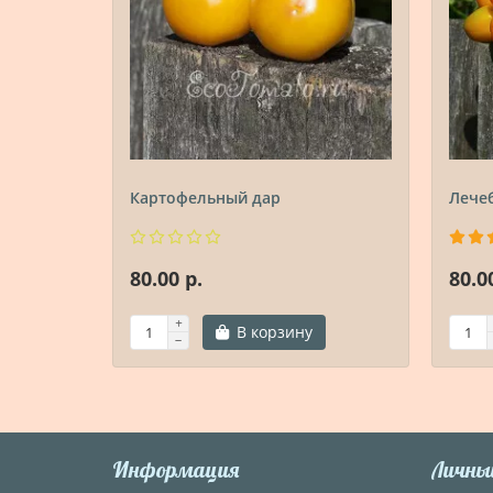
Картофельный дар
Лече
80.00 р.
80.0
В корзину
Информация
Личны