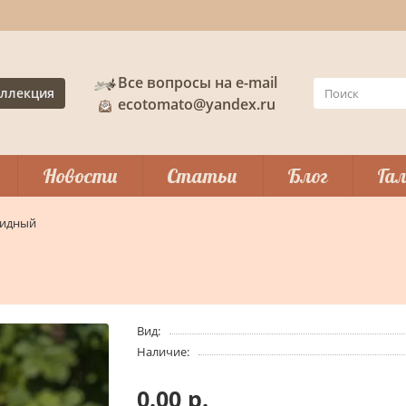
Все вопросы на e-mail
ллекция
ecotomato@yandex.ru
Новости
Статьи
Блог
Гал
видный
Вид:
Наличие:
0.00 р.