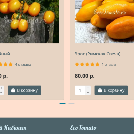
бный
Эрос (Римская Свеча)
4 отзыва
1 отзыв
0 р.
80.00 р.
В корзину
В корзину
й Кабинет
EcoTomato