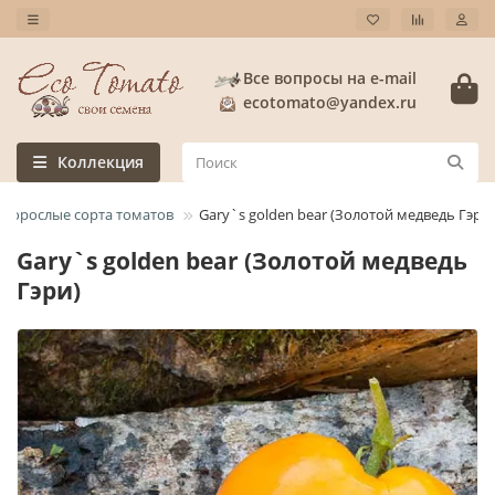
Все вопросы на e-mail
ecotomato@yandex.ru
Коллекция
корослые сорта томатов
Gary`s golden bear (Золотой медведь Гэри)
Gary`s golden bear (Золотой медведь
Гэри)