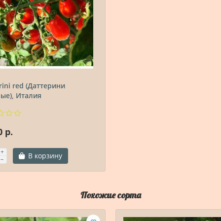
rini red (Даттерини
ые), Италия
0 р.
В корзину
Похожие сорта