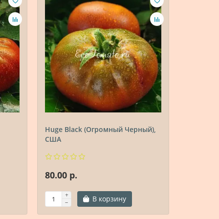
Huge Black (Огромный Черный),
Черный 
США
80.00 р.
80.00 р.
В корзину