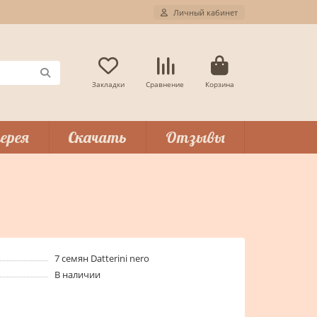
Личный кабинет
Закладки
Сравнение
Корзина
ерея
Скачать
Отзывы
7 семян Datterini nero
В наличии