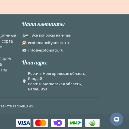
Наши контакты
кционные
Все вопросы на e-mail
е сорта
ecotomato@yandex.ru
у.
info@ecotomato.ru
доров -
Наш адрес
а
год.
Россия. Новгородская область,
Валдай
Россия. Московская область,
Балашиха
 текста запрещено.