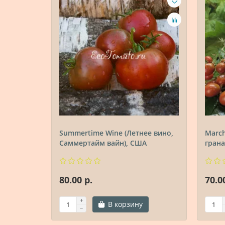
Summertime Wine (Летнее вино,
March
Саммертайм вайн), США
грана
80.00 р.
70.0
В корзину