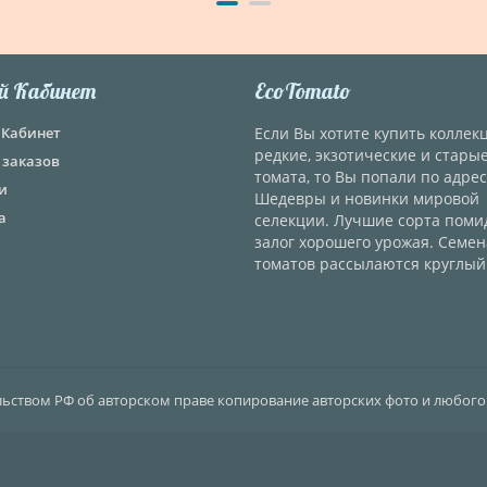
й Кабинет
EcoTomato
Кабинет
Если Вы хотите купить колле
редкие, экзотические и стары
 заказов
томата, то Вы попали по адрес
и
Шедевры и новинки мировой
а
селекции. Лучшие сорта поми
залог хорошего урожая. Семен
томатов рассылаются круглый 
ельством РФ об авторском праве копирование авторских фото и любого