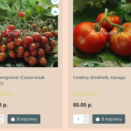
engranat (Сказочный
Cowboy (Ковбой), Канада
т)
0 р.
80.00 р.
В корзину
В корзину