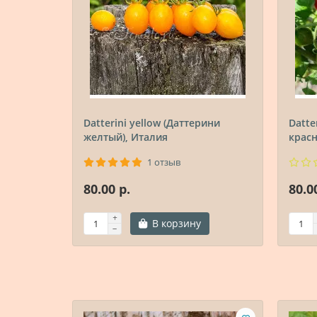
Datterini yellow (Даттерини
Datte
желтый), Италия
красн
1 отзыв
80.00 р.
80.0
В корзину