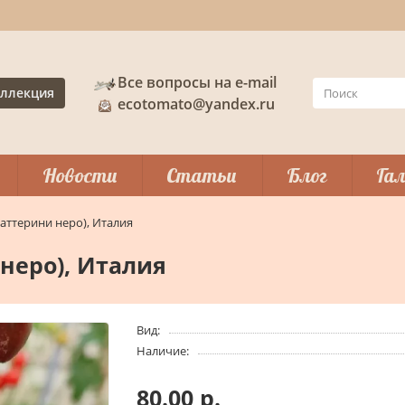
Все вопросы на e-mail
ллекция
ecotomato@yandex.ru
Новости
Статьи
Блог
Гал
(Даттерини неро), Италия
 неро), Италия
Вид:
Наличие:
80.00 р.