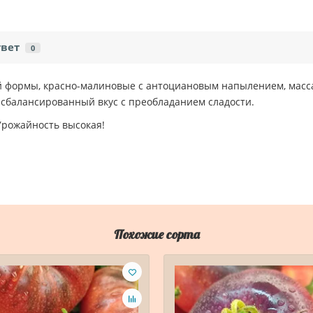
твет
0
формы, красно-малиновые с антоциановым напылением, масса о
сбалансированный вкус с преобладанием сладости.
Урожайность высокая!
Похожие сорта