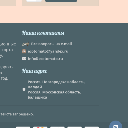
Наши контакты
кционные
Все вопросы на e-mail
е сорта
ecotomato@yandex.ru
у.
info@ecotomato.ru
доров -
Наш адрес
а
год.
Россия. Новгородская область,
Валдай
Россия. Московская область,
Балашиха
 текста запрещено.