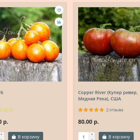
76
Copper River (Купер ривер,
Медная Река), США
2 отзыва
0 р.
80.00 р.
В корзину
В корзину