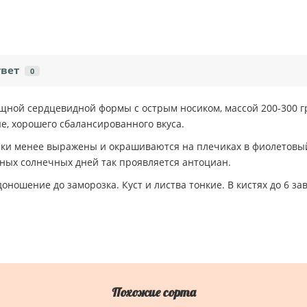
твет
0
ящной сердцевидной формы с острым носиком, массой 200-300 г
, хорошего сбалансированного вкуса.
оски менее выражены и окрашиваются на плечиках в фиолетовый
ных солнечных дней так проявляется антоциан.
оношение до заморозка. Куст и листва тонкие. В кистях до 6 з
Похожие сорта