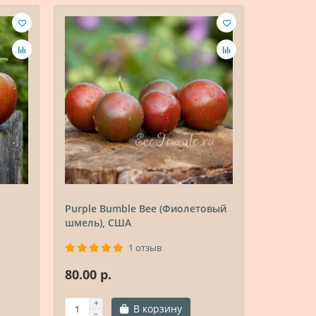
Purple Bumble Bee (Фиолетовый
Scabitha
шмель), США
1 отзыв
80.00 р.
80.00 р.
В корзину