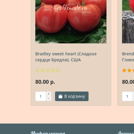
Bradley sweet heart (Сладкое
Brend
сердце Бредли), США
Глике
80.00 р.
80.0
В корзину
Информация
Личны