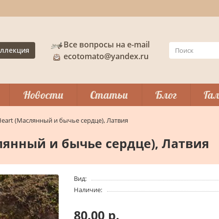
Все вопросы на e-mail
ллекция
ecotomato@yandex.ru
Новости
Статьи
Блог
Гал
 Heart (Маслянный и бычье сердце), Латвия
слянный и бычье сердце), Латвия
Вид:
Наличие:
80.00 р.