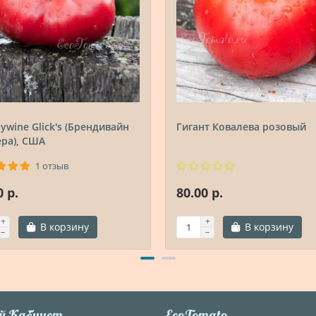
ywine Glick's (Брендивайн
Гигант Ковалева розовый
ра), США
1 отзыв
0 р.
80.00 р.
В корзину
В корзину
й Кабинет
EcoTomato