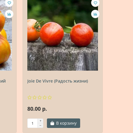
кий
Joie De Vivre (Радость жизни)
Black ze
80.00 р.
80.00 р.
В корзину