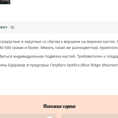
твет
0
скокруглые и округлые со сбегом к вершине на верхних кистях.
0-500 грамм и более. Мякоть такая же разноцветная, приятного
биться индивидуальная подвязка кистей. Требователен к плод
ы Бурракер в предгорье Голубого Хребта (Blue Ridge Mountain
Похожие сорта