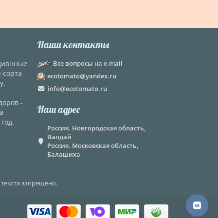
Наши контакты
кционные
Все вопросы на e-mail
е сорта
ecotomato@yandex.ru
у.
info@ecotomato.ru
доров -
Наш адрес
а
год.
Россия. Новгородская область,
Валдай
Россия. Московская область,
Балашиха
 текста запрещено.