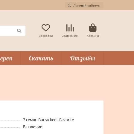
Личный кабинет
Закладки
Сравнение
Корзина
ерея
Скачать
Отзывы
7 семян Burracker's Favorite
В наличии