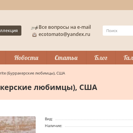
Все вопросы на e-mail
ллекция
ecotomato@yandex.ru
Новости
Статьи
Блог
Гал
vorite (Бурракерские любимцы), США
рракерские любимцы), США
Вид:
Наличие: