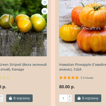
 Green Striped (Вела зеленый
Hawaiian Pineapple (Гавайс
атый), Канада
ананас), США
3 отзыва
0 р.
80.00 р.
В корзину
В корзину