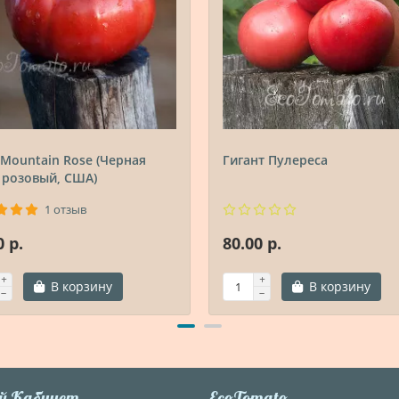
 Mountain Rose (Черная
Гигант Пулереса
 розовый, США)
1 отзыв
0 р.
80.00 р.
В корзину
В корзину
й Кабинет
EcoTomato