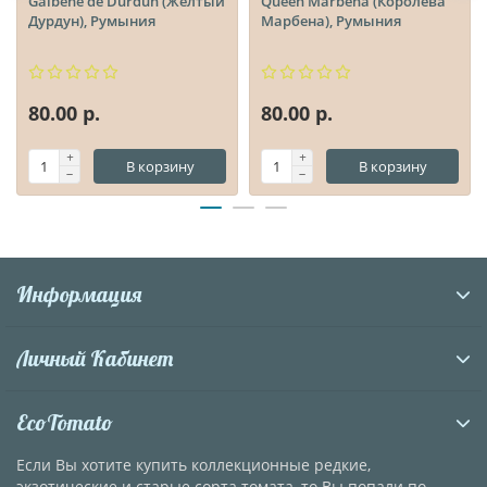
Galbene de Durdun (Желтый
Queen Marbena (Королева
Дурдун), Румыния
Марбена), Румыния
80.00 р.
80.00 р.
В корзину
В корзину
Информация
Личный Кабинет
EcoTomato
Если Вы хотите купить коллекционные редкие,
экзотические и старые сорта томата, то Вы попали по